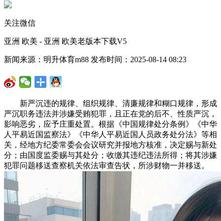
关注微信
亚洲 欧美 - 亚洲 欧美老版本下载V5
新闻来源：明升体育m88 发布时间：2025-08-14 08:23
新严沉违的规律、组织规律、清廉规律和糊口规律，形成
严沉职务违法并涉嫌受贿犯罪，且正在党的后不、性质严沉，
影响恶劣，应予庄重处置。根据《中国规律处分条例》《中华
人平易近国监察法》《中华人平易近国人员政务处分法》等相
关，经地方纪委常委会会议研究并报地方核准，决定赐与新处
分；由国度监委赐与其处分；收缴其违纪违法所得；将其涉嫌
犯罪问题移送查察机关依法审查告状，所涉财物一并移送。