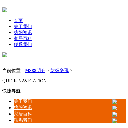
首页
关于我们
纺织资讯
家居百科
联系我们
当前位置：
MS88明升
>
纺织资讯
>
QUICK NAVIGATION
快捷导航
关于我们
纺织资讯
家居百科
联系我们