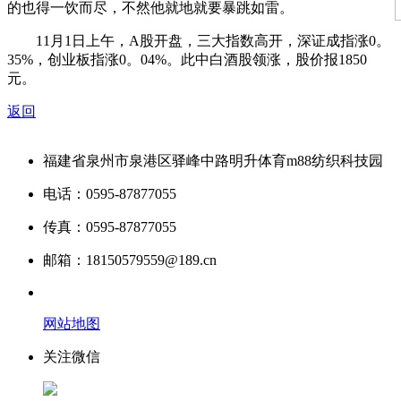
的也得一饮而尽，不然他就地就要暴跳如雷。
11月1日上午，A股开盘，三大指数高开，深证成指涨0。
35%，创业板指涨0。04%。此中白酒股领涨，股价报1850
元。
返回
福建省泉州市泉港区驿峰中路明升体育m88纺织科技园
电话：0595-87877055
传真：0595-87877055
邮箱：18150579559@189.cn
网站地图
关注微信