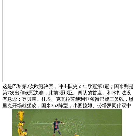
这是巴黎第2次欧冠决赛，冲击队史55年欧冠第1冠；国米则是
第7次出和欧冠决赛，此前3冠3亚。两队的首发、和术打法没
有悬念：登贝莱、杜埃、克瓦拉茨赫利亚领衔巴黎三叉戟，恩
里克开场就猛攻；国米352阵型，小图拉姆、劳塔罗同伴双中